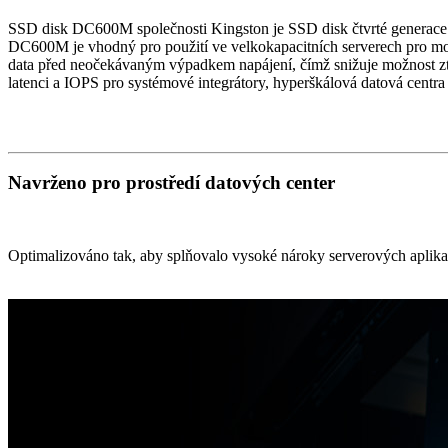
SSD disk DC600M společnosti Kingston je SSD disk čtvrté generace 
DC600M je vhodný pro použití ve velkokapacitních serverech pro mo
data před neočekávaným výpadkem napájení, čímž snižuje možnost ztrát
latenci a IOPS pro systémové integrátory, hyperškálová datová centra
Navrženo pro prostředí datových center
Optimalizováno tak, aby splňovalo vysoké nároky serverových aplikací