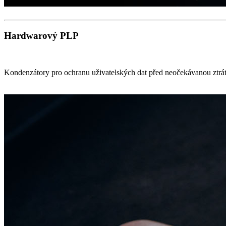
Hardwarový PLP
Kondenzátory pro ochranu uživatelských dat před neočekávanou ztrát