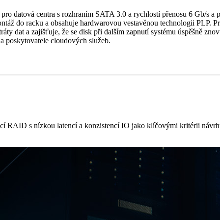
pro datová centra s rozhraním SATA 3.0 a rychlostí přenosu 6 Gb/s 
ntáž do racku a obsahuje hardwarovou vestavěnou technologii PLP. Pr
y dat a zajišťuje, že se disk při dalším zapnutí systému úspěšně znov
 a poskytovatele cloudových služeb.
 RAID s nízkou latencí a konzistencí IO jako klíčovými kritérii návrh