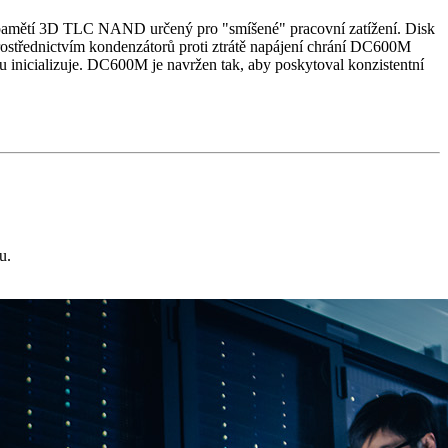
a pamětí 3D TLC NAND určený pro "smíšené" pracovní zatížení. Disk
ostřednictvím kondenzátorů proti ztrátě napájení chrání DC600M
u inicializuje. DC600M je navržen tak, aby poskytoval konzistentní
u.