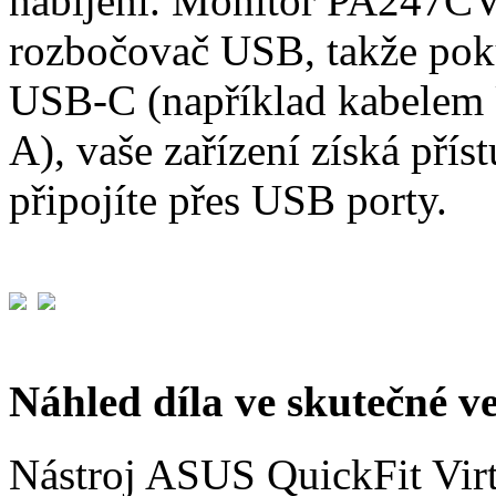
nabíjení. Monitor PA247CV
rozbočovač USB, takže poku
USB-C (například kabele
A), vaše zařízení získá přís
připojíte přes USB porty.
Náhled díla ve skutečné ve
Nástroj ASUS QuickFit Virt