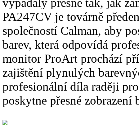
vypadaly přesně tak, jak z
PA247CV je továrně předem
společností Calman, aby po
barev, která odpovídá prof
monitor ProArt prochází př
zajištění plynulých barevn
profesionální díla raději pr
poskytne přesné zobrazení b